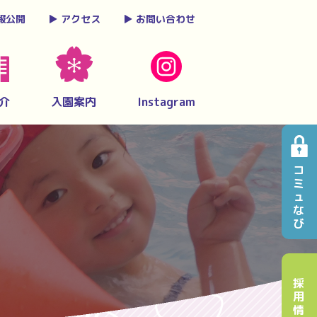
報公開
▶︎
アクセス
▶︎
お問い合わせ
介
入園案内
Instagram
コ
ミ
ュ
な
び
採
用
情