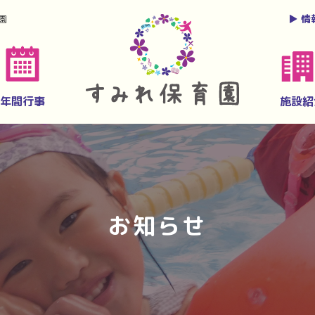
▶︎
情
園
年間行事
施設紹
お知らせ