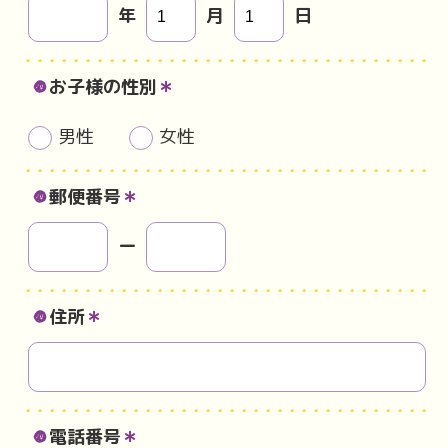
年
月
日
お子様の性別
＊
男性
女性
郵便番号
＊
ー
住所
＊
電話番号
＊