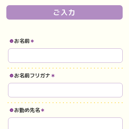
ご入力
お名前
＊
お名前フリガナ
＊
お勤め先名
＊